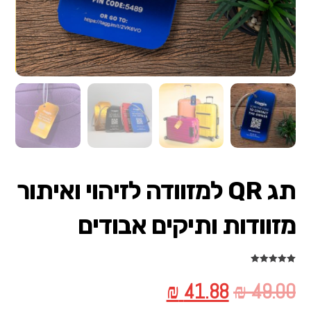
תג QR למזוודה לזיהוי ואיתור
מזוודות ותיקים אבודים
3
מדורגים
5.00
מתוך 5
₪
41.88
₪
49.00
מבוסס על
דירוגים של
לקוחות