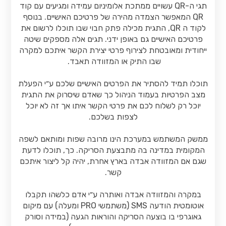
תגי ה-QR עשויים ממתכת אלומיניום עמידה ומגיעים עם קוד
QR המאפשר הצמדה מהירה של פרטיכם האישיים. בנוסף
לקוד ה QR, התגית מכילה פתק חבוי שבו תוכלו לרשום את
פרטיכם האישיים גם באופן ידני. תגים אלה מספקים שיטה
ייחודית ומאובטחת לצירוף פרטי יצירת הקשר איתכם למקרה
שבו התיק או המזוודה תאבד.
תוכלו תמיד להסתיר את הפרטים האישיים שלכם ע״י הפעלת
מצב הפרטיות בעמוד הניהול כך שאדם שיסרוק את התגית
יוכל רק לשלוח לכם את פרטי הקשר איתו אך זה לא יוכל
לצפות בשלכם.
ממשק המשתמש במערכת הינו מרובה שפות ומותאם לשפה
המקומית במדינה בה מתבצעת הסריקה. כך, תוכלו לדעת
שגם אם המזוודה אבדה בארץ אחרת, יהיה קל ליצור איתכם
קשר.
במקרה והמזוודה אבדה ואותרה ע״י אדם כלשהו תקבלו
אוטומטית הודעה SMS (משתמשי PRO ומעלה) עם מיקום
גאוגרפי בו בוצעה הסריקה והוראות הגעה (במידה וסורק